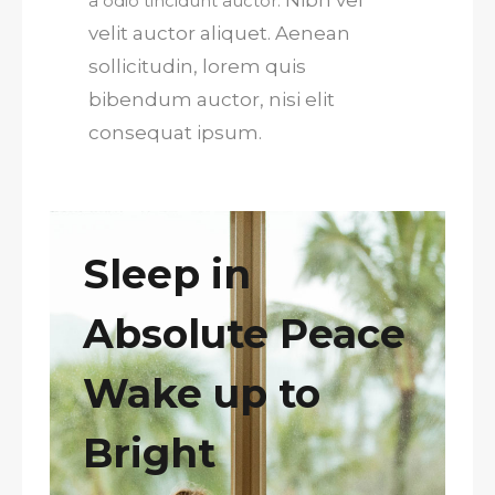
Nibh vel
a odio tincidunt auctor.
velit auctor aliquet. Aenean
sollicitudin, lorem quis
bibendum auctor, nisi elit
consequat ipsum.
Sleep in
Absolute Peace
Wake up to
Bright