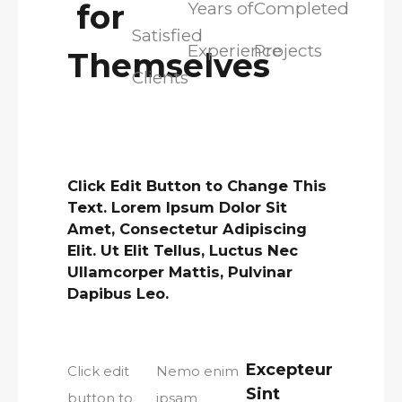
for
Years of
Completed
Satisfied
Experience
Projects
Themselves
Clients
Click Edit Button to Change This
Text. Lorem Ipsum Dolor Sit
Amet, Consectetur Adipiscing
Elit. Ut Elit Tellus, Luctus Nec
Ullamcorper Mattis, Pulvinar
Dapibus Leo.
Excepteur
Click edit
Nemo enim
Sint
button to
ipsam