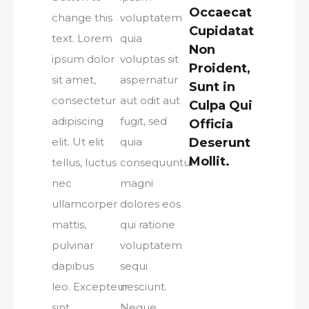
Occaecat
change this
voluptatem
Cupidatat
text. Lorem
quia
Non
ipsum dolor
voluptas sit
Proident,
sit amet,
aspernatur
Sunt in
consectetur
aut odit aut
Culpa Qui
adipiscing
fugit, sed
Officia
elit. Ut elit
quia
Deserunt
Mollit.
tellus, luctus
consequuntur
nec
magni
ullamcorper
dolores eos
mattis,
qui ratione
pulvinar
voluptatem
dapibus
sequi
leo. Excepteur
nesciunt.
sint
Neque