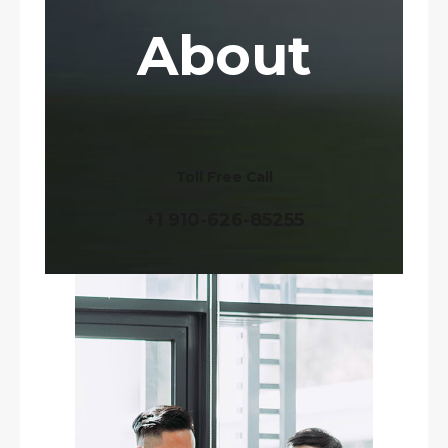
About
Toll Free Call
+1 910-626-85255