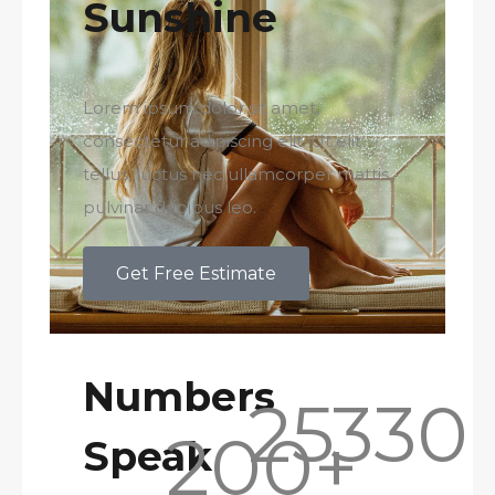
Sunshine
Lorem ipsum dolor sit amet,
consectetur adipiscing elit. Ut elit
tellus, luctus nec ullamcorper mattis,
pulvinar dapibus leo.
Get Free Estimate
Numbers
25
330
200
+
Speak