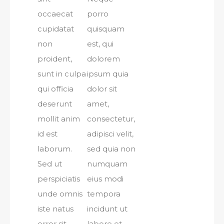
occaecat
porro
cupidatat
quisquam
non
est, qui
proident,
dolorem
sunt in culpa
ipsum quia
qui officia
dolor sit
deserunt
amet,
mollit anim
consectetur,
id est
adipisci velit,
laborum.
sed quia non
Sed ut
numquam
perspiciatis
eius modi
unde omnis
tempora
iste natus
incidunt ut
error sit
labore et