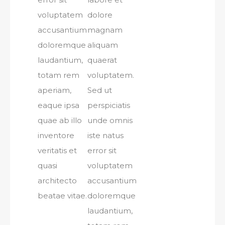
voluptatem
dolore
accusantium
magnam
doloremque
aliquam
laudantium,
quaerat
totam rem
voluptatem.
aperiam,
Sed ut
eaque ipsa
perspiciatis
quae ab illo
unde omnis
inventore
iste natus
veritatis et
error sit
quasi
voluptatem
architecto
accusantium
beatae vitae.
doloremque
laudantium,