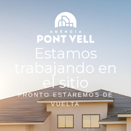
Estamos
trabajando en
el sitio
PRONTO ESTAREMOS DE
VUELTA